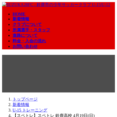
コ
ナ
ン
ビ
HOME
テ
ゲ
新着情報
ン
ー
クラブについて
ツ
シ
所属選手・スタッフ
へ
ョ
進路について
ス
ン
料金・入会の流れ
キ
に
お問い合わせ
ッ
移
プ
動
【スペトレ】スペトレ 鈴鹿高
校 4月19日(日)
2026年4月19日
トップページ
新着情報
U-15 トレーニング
【スペトレ】スペトレ 鈴鹿高校 4月19日(日)