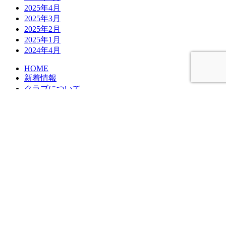
2025年4月
2025年3月
2025年2月
2025年1月
2024年4月
HOME
新着情報
クラブについて
所属選手・スタッフ
進路について
料金・入会の流れ
オフィシャルパートナー
お問い合わせ
Instagram
Copyright © SUZUKA28FC - 鈴鹿市の少年サッカークラブ U-
15/U-12 All Rights Reserved.
MENU
検
索:
HOME