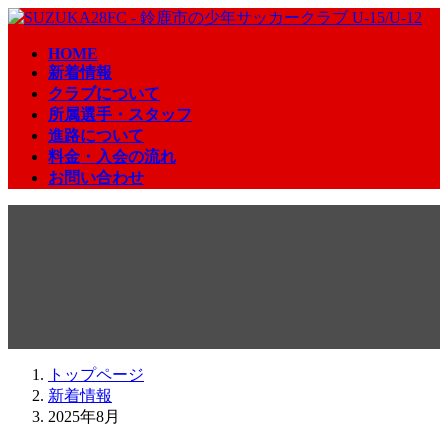
コ
ナ
ン
ビ
HOME
テ
ゲ
新着情報
ン
ー
クラブについて
ツ
シ
所属選手・スタッフ
へ
ョ
進路について
ス
ン
料金・入会の流れ
キ
に
お問い合わせ
ッ
移
プ
動
新着情報
トップページ
新着情報
2025年8月