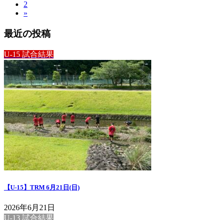
固
2
定
稿
»
定
ペ
ペ
ー
の
最近の投稿
ー
ジ
ペ
ジ
U-15 試合結果
ー
ジ
送
り
【U-15】TRM 6月21日(日)
2026年6月21日
U-13 試合結果