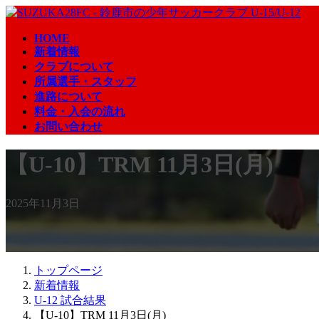
コ
ナ
ン
ビ
HOME
テ
ゲ
新着情報
ン
ー
クラブについて
ツ
シ
所属選手・スタッフ
へ
ョ
進路について
ス
ン
料金・入会の流れ
キ
に
お問い合わせ
ッ
移
プ
動
【U-10】TRM 11月3日(月)
2025年11月3日
トップページ
新着情報
U-12 試合結果
【U-10】TRM 11月3日(月)