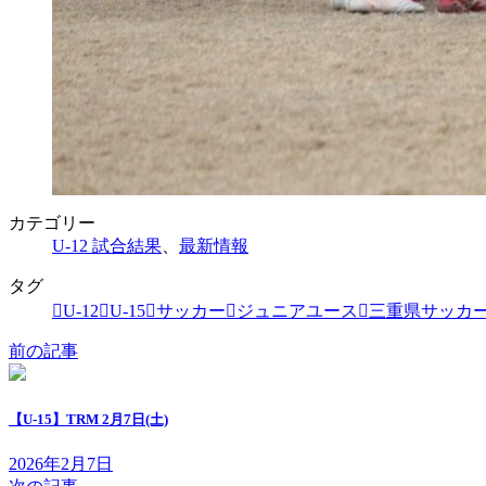
カテゴリー
U-12 試合結果
、
最新情報
タグ
U-12
U-15
サッカー
ジュニアユース
三重県サッカ
前の記事
【U-15】TRM 2月7日(土)
2026年2月7日