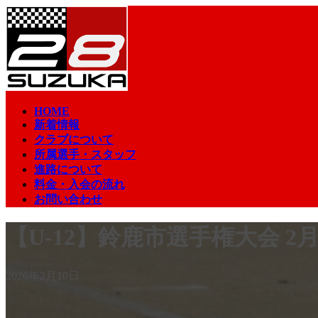
コ
ナ
ン
ビ
テ
ゲ
ン
ー
ツ
シ
へ
ョ
ス
ン
HOME
キ
に
新着情報
ッ
移
クラブについて
プ
動
所属選手・スタッフ
進路について
料金・入会の流れ
お問い合わせ
【U-12】鈴鹿市選手権大会 2月
2026年2月10日