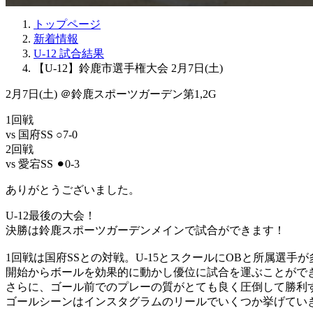
トップページ
新着情報
U-12 試合結果
【U-12】鈴鹿市選手権大会 2月7日(土)
2月7日(土) ＠鈴鹿スポーツガーデン第1,2G
1回戦
vs 国府SS ○7-0
2回戦
vs 愛宕SS ⚫︎0-3
ありがとうございました。
U-12最後の大会！
決勝は鈴鹿スポーツガーデンメインで試合ができます！
1回戦は国府SSとの対戦。U-15とスクールにOBと所属選手
開始からボールを効果的に動かし優位に試合を運ぶことがで
さらに、ゴール前でのプレーの質がとても良く圧倒して勝利
ゴールシーンはインスタグラムのリールでいくつか挙げてい