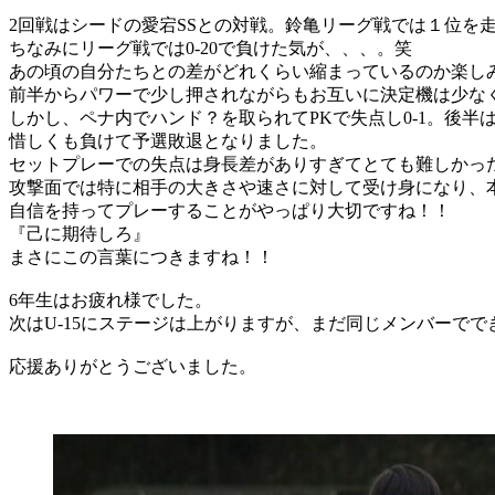
2回戦はシードの愛宕SSとの対戦。鈴亀リーグ戦では１位を
ちなみにリーグ戦では0-20で負けた気が、、、。笑
あの頃の自分たちとの差がどれくらい縮まっているのか楽し
前半からパワーで少し押されながらもお互いに決定機は少な
しかし、ペナ内でハンド？を取られてPKで失点し0-1。後半
惜しくも負けて予選敗退となりました。
セットプレーでの失点は身長差がありすぎてとても難しかっ
攻撃面では特に相手の大きさや速さに対して受け身になり、
自信を持ってプレーすることがやっぱり大切ですね！！
『己に期待しろ』
まさにこの言葉につきますね！！
6年生はお疲れ様でした。
次はU-15にステージは上がりますが、まだ同じメンバーでで
応援ありがとうございました。