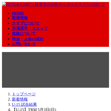
コ
ナ
ン
ビ
HOME
テ
ゲ
新着情報
ン
ー
クラブについて
ツ
シ
所属選手・スタッフ
へ
ョ
進路について
ス
ン
料金・入会の流れ
キ
に
お問い合わせ
ッ
移
プ
動
【U-15】TRM 5月3日(日)
2026年5月3日
トップページ
新着情報
U-15 試合結果
【U-15】TRM 5月3日(日)