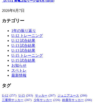
【U-15】鈴亀上位リーグ⑤ 6月7日(日)
2026年6月7日
カテゴリー
1年の振り返り
U-12 トレーニング
U-12 試合結果
U-13 試合結果
U-13 試合結果
U-15 トレーニング
U-15 試合結果
お知らせ
スペトレ
最新情報
タグ
U-12
(257)
U-15
(263)
サッカー
(267)
ジュニアユース
(266)
三重県サッカー
(267)
少年サッカー
(226)
鈴鹿市サッカー
(266)