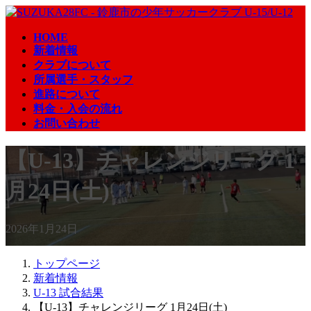
コ
ナ
ン
ビ
HOME
テ
ゲ
新着情報
ン
ー
クラブについて
ツ
シ
所属選手・スタッフ
へ
ョ
進路について
ス
ン
料金・入会の流れ
キ
に
お問い合わせ
ッ
移
プ
動
【U-13】チャレンジリーグ 1
月24日(土)
2026年1月24日
トップページ
新着情報
U-13 試合結果
【U-13】チャレンジリーグ 1月24日(土)