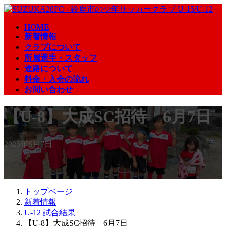
コ
ナ
ン
ビ
HOME
テ
ゲ
新着情報
ン
ー
クラブについて
ツ
シ
所属選手・スタッフ
へ
ョ
進路について
ス
ン
料金・入会の流れ
キ
に
お問い合わせ
ッ
移
プ
動
【U-8】大成SC招待 6月7日
2025年6月7日
トップページ
新着情報
U-12 試合結果
【U-8】大成SC招待 6月7日