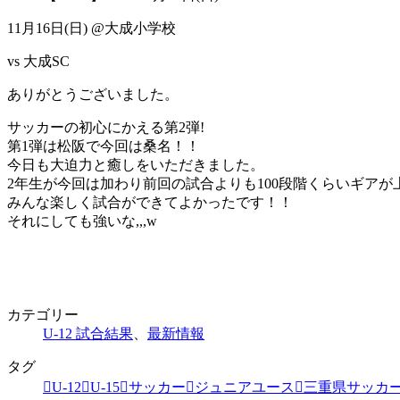
11月16日(日) @大成小学校
vs 大成SC
ありがとうございました。
サッカーの初心にかえる第2弾!
第1弾は松阪で今回は桑名！！
今日も大迫力と癒しをいただきました。
2年生が今回は加わり前回の試合よりも100段階くらいギア
みんな楽しく試合ができてよかったです！！
それにしても強いな,,,w
カテゴリー
U-12 試合結果
、
最新情報
タグ
U-12
U-15
サッカー
ジュニアユース
三重県サッカ