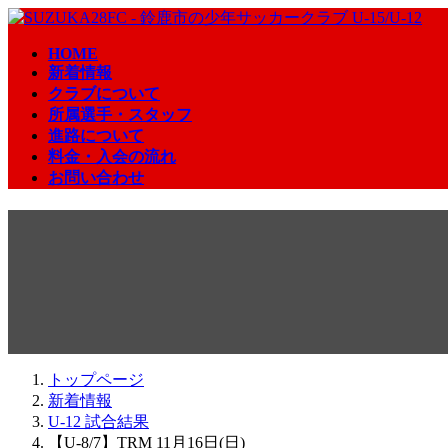
コ
ナ
ン
ビ
HOME
テ
ゲ
新着情報
ン
ー
クラブについて
ツ
シ
所属選手・スタッフ
へ
ョ
進路について
ス
ン
料金・入会の流れ
キ
に
お問い合わせ
ッ
移
プ
動
【U-8/7】TRM 11月16日(日)
2025年11月16日
トップページ
新着情報
U-12 試合結果
【U-8/7】TRM 11月16日(日)