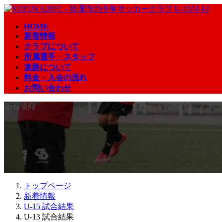
コ
ナ
ン
ビ
HOME
テ
ゲ
新着情報
ン
ー
クラブについて
ツ
シ
所属選手・スタッフ
へ
ョ
進路について
ス
ン
料金・入会の流れ
キ
に
お問い合わせ
ッ
移
プ
動
新着情報
トップページ
新着情報
U-15 試合結果
U-13 試合結果